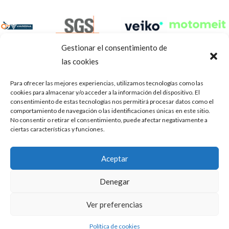
Gestionar el consentimiento de
las cookies
Para ofrecer las mejores experiencias, utilizamos tecnologías como las
cookies para almacenar y/o acceder a la información del dispositivo. El
consentimiento de estas tecnologías nos permitirá procesar datos como el
comportamiento de navegación o las identificaciones únicas en este sitio.
No consentir o retirar el consentimiento, puede afectar negativamente a
ciertas características y funciones.
Aviso Legal
Política de privacidad
Portal de transparencia
Aceptar
Utilizamos cookies para ofrecerte la mejor experiencia en
ASOCIACIÓN DE TALLERES DE REPARACIÓN DE
nuestra web.
Denegar
AUTOMÓVILES • CIF: G14023832
Puedes aprender más sobre qué cookies utilizamos o
desactivarlas en los
.
ajustes
Inscrita en la Delegación Provincial de Córdoba, del centro de
Ver preferencias
Mediación, Arbitraje y Conciliación, de la Consejería de Empleo
Aceptar
de la Junta de Andalucía con n° de registro 14/45
Política de cookies