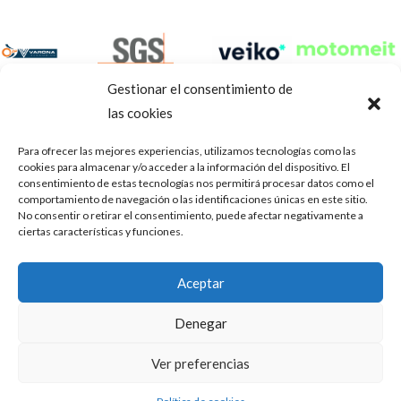
Gestionar el consentimiento de
las cookies
Para ofrecer las mejores experiencias, utilizamos tecnologías como las
cookies para almacenar y/o acceder a la información del dispositivo. El
consentimiento de estas tecnologías nos permitirá procesar datos como el
comportamiento de navegación o las identificaciones únicas en este sitio.
No consentir o retirar el consentimiento, puede afectar negativamente a
ciertas características y funciones.
Aviso Legal
Política de privacidad
Portal de transparencia
Aceptar
Utilizamos cookies para ofrecerte la mejor experiencia en
ASOCIACIÓN DE TALLERES DE REPARACIÓN DE
nuestra web.
Denegar
AUTOMÓVILES • CIF: G14023832
Puedes aprender más sobre qué cookies utilizamos o
desactivarlas en los
.
ajustes
Inscrita en la Delegación Provincial de Córdoba, del centro de
Ver preferencias
Mediación, Arbitraje y Conciliación, de la Consejería de Empleo
Aceptar
de la Junta de Andalucía con n° de registro 14/45