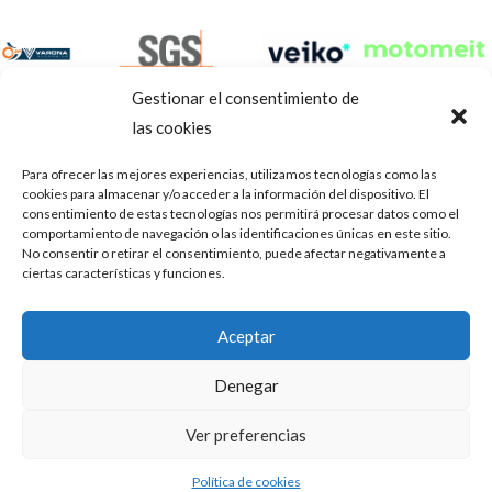
Gestionar el consentimiento de
las cookies
Para ofrecer las mejores experiencias, utilizamos tecnologías como las
cookies para almacenar y/o acceder a la información del dispositivo. El
consentimiento de estas tecnologías nos permitirá procesar datos como el
comportamiento de navegación o las identificaciones únicas en este sitio.
No consentir o retirar el consentimiento, puede afectar negativamente a
ciertas características y funciones.
Aviso Legal
Política de privacidad
Portal de transparencia
Aceptar
Utilizamos cookies para ofrecerte la mejor experiencia en
ASOCIACIÓN DE TALLERES DE REPARACIÓN DE
nuestra web.
Denegar
AUTOMÓVILES • CIF: G14023832
Puedes aprender más sobre qué cookies utilizamos o
desactivarlas en los
.
ajustes
Inscrita en la Delegación Provincial de Córdoba, del centro de
Ver preferencias
Mediación, Arbitraje y Conciliación, de la Consejería de Empleo
Aceptar
de la Junta de Andalucía con n° de registro 14/45
Política de cookies