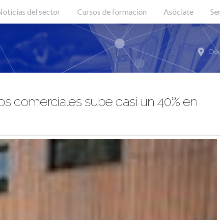
oticias del sector
Cursos de formación
Asóciate
Se
Don
os comerciales sube casi un 40% en