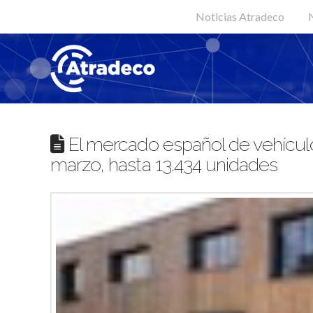
Noticias Atradeco
N
El mercado español de vehícul
marzo, hasta 13.434 unidades