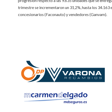
progresión respecto a las 9.635 unidades que se entreg
trimestre se incrementaron un 31,2%, hasta los 34.163 e
concesionarios (Faconauto) y vendedores (Ganvam).