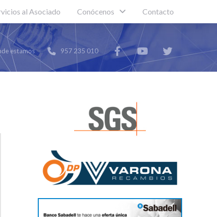
rvicios al Asociado
Conócenos
Contacto
de estamos
957 235 010