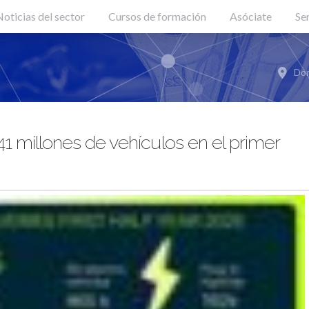
oticias del sector
Cursos de formación
Asóciate
Se
Don
1 millones de vehículos en el primer