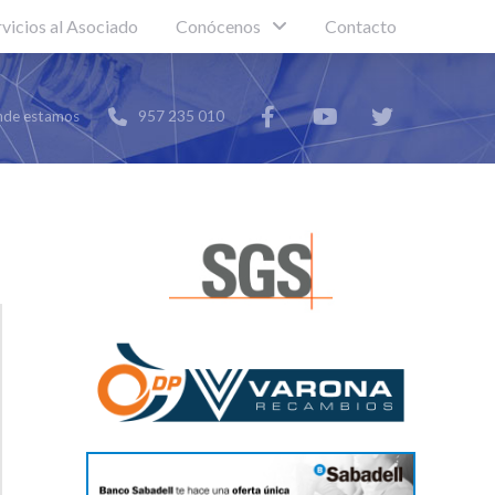
rvicios al Asociado
Conócenos
Contacto
de estamos
957 235 010