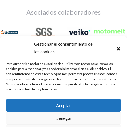
Asociados colaboradores
Gestionar el consentimiento de
las cookies
Para ofrecer las mejores experiencias, utilizamos tecnologías como las
cookies para almacenar y/o acceder a la información del dispositivo. El
consentimiento de estas tecnologías nos permitirá procesar datos como el
comportamiento de navegación o las identificaciones únicas en este sitio.
No consentir o retirar el consentimiento, puede afectar negativamente a
ciertas características y funciones.
Aviso Legal
Política de privacidad
Portal de transparencia
Aceptar
Utilizamos cookies para ofrecerte la mejor experiencia en
ASOCIACIÓN DE TALLERES DE REPARACIÓN DE
nuestra web.
Denegar
AUTOMÓVILES • CIF: G14023832
Puedes aprender más sobre qué cookies utilizamos o
desactivarlas en los
.
ajustes