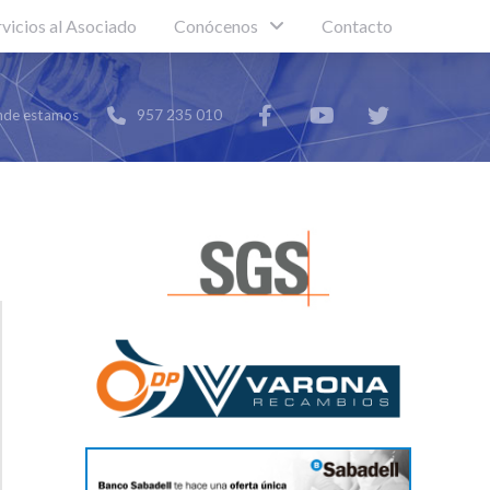
rvicios al Asociado
Conócenos
Contacto
de estamos
957 235 010