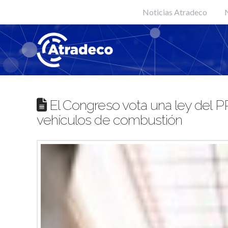
Noticias Atradeco
N
El Congreso vota una ley del PP 
vehículos de combustión