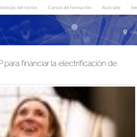
oticias del sector
Cursos de formación
Asóciate
Se
Don
para financiar la electrificación de