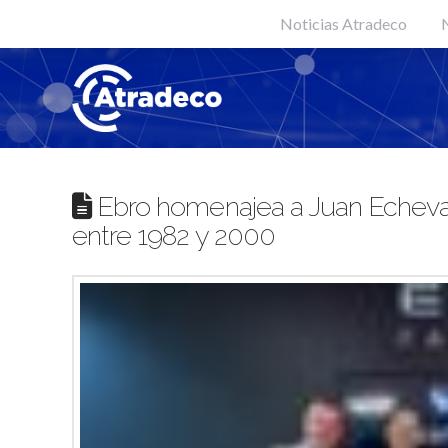
Noticias Atradeco
N
Ebro homenajea a Juan Echevarr
entre 1982 y 2000