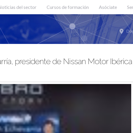
oticias del sector
Cursos de formación
Asóciate
Se
Don
ía, presidente de Nissan Motor Ibérica