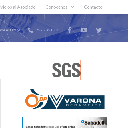
rvicios al Asociado
Conócenos
Contacto
de estamos
957 235 010