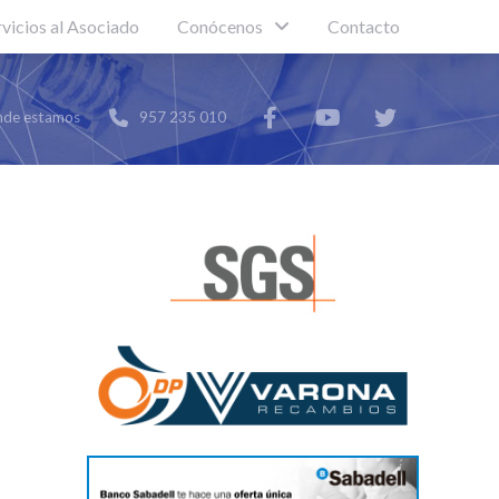
rvicios al Asociado
Conócenos
Contacto
de estamos
957 235 010