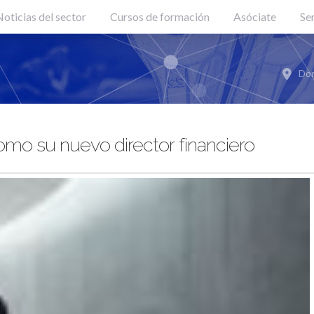
oticias del sector
Cursos de formación
Asóciate
Se
Don
mo su nuevo director financiero