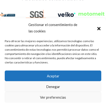
Gestionar el consentimiento de
las cookies
Para ofrecer las mejores experiencias, utilizamos tecnologías como las
cookies para almacenar y/o acceder a la información del dispositivo. El
consentimiento de estas tecnologías nos permitirá procesar datos como el
comportamiento de navegación o las identificaciones únicas en este sitio.
No consentir o retirar el consentimiento, puede afectar negativamente a
ciertas características y funciones.
Aviso Legal
Política de privacidad
Portal de transparencia
Aceptar
Utilizamos cookies para ofrecerte la mejor experiencia en
ASOCIACIÓN DE TALLERES DE REPARACIÓN DE
nuestra web.
Denegar
AUTOMÓVILES • CIF: G14023832
Puedes aprender más sobre qué cookies utilizamos o
desactivarlas en los
.
ajustes
Inscrita en la Delegación Provincial de Córdoba, del centro de
Ver preferencias
Mediación, Arbitraje y Conciliación, de la Consejería de Empleo
Aceptar
de la Junta de Andalucía con n° de registro 14/45