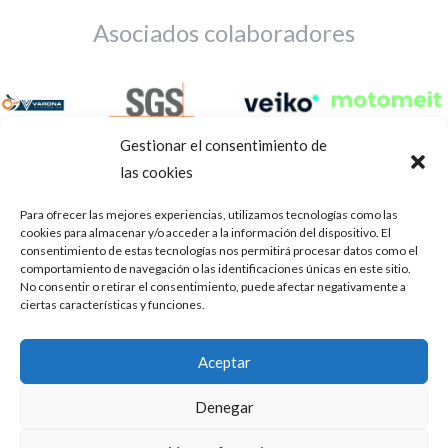
Asociados colaboradores
Gestionar el consentimiento de
las cookies
Para ofrecer las mejores experiencias, utilizamos tecnologías como las
cookies para almacenar y/o acceder a la información del dispositivo. El
consentimiento de estas tecnologías nos permitirá procesar datos como el
comportamiento de navegación o las identificaciones únicas en este sitio.
No consentir o retirar el consentimiento, puede afectar negativamente a
ciertas características y funciones.
Aviso Legal
Política de privacidad
Portal de transparencia
Aceptar
Utilizamos cookies para ofrecerte la mejor experiencia en
ASOCIACIÓN DE TALLERES DE REPARACIÓN DE
nuestra web.
Denegar
AUTOMÓVILES • CIF: G14023832
Puedes aprender más sobre qué cookies utilizamos o
desactivarlas en los
.
ajustes
Inscrita en la Delegación Provincial de Córdoba, del centro de