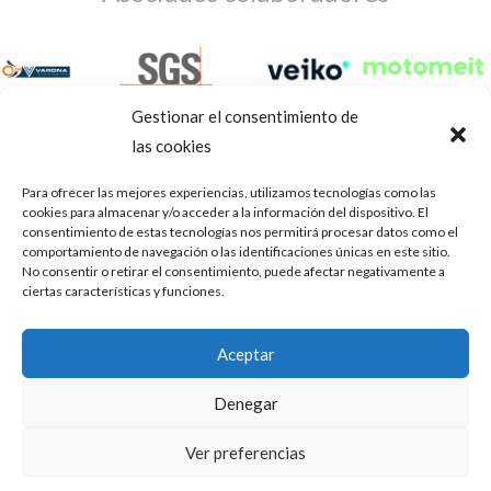
Gestionar el consentimiento de
las cookies
Para ofrecer las mejores experiencias, utilizamos tecnologías como las
cookies para almacenar y/o acceder a la información del dispositivo. El
consentimiento de estas tecnologías nos permitirá procesar datos como el
comportamiento de navegación o las identificaciones únicas en este sitio.
No consentir o retirar el consentimiento, puede afectar negativamente a
ciertas características y funciones.
Aviso Legal
Política de privacidad
Portal de transparencia
Aceptar
Utilizamos cookies para ofrecerte la mejor experiencia en
ASOCIACIÓN DE TALLERES DE REPARACIÓN DE
nuestra web.
Denegar
AUTOMÓVILES • CIF: G14023832
Puedes aprender más sobre qué cookies utilizamos o
desactivarlas en los
.
ajustes
Inscrita en la Delegación Provincial de Córdoba, del centro de
Ver preferencias
Mediación, Arbitraje y Conciliación, de la Consejería de Empleo
Aceptar
de la Junta de Andalucía con n° de registro 14/45