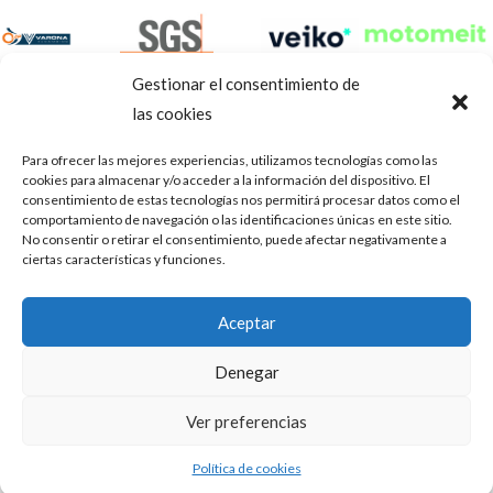
Gestionar el consentimiento de
las cookies
Para ofrecer las mejores experiencias, utilizamos tecnologías como las
cookies para almacenar y/o acceder a la información del dispositivo. El
consentimiento de estas tecnologías nos permitirá procesar datos como el
comportamiento de navegación o las identificaciones únicas en este sitio.
No consentir o retirar el consentimiento, puede afectar negativamente a
ciertas características y funciones.
Aviso Legal
Política de privacidad
Portal de transparencia
Aceptar
Utilizamos cookies para ofrecerte la mejor experiencia en
ASOCIACIÓN DE TALLERES DE REPARACIÓN DE
nuestra web.
Denegar
AUTOMÓVILES • CIF: G14023832
Puedes aprender más sobre qué cookies utilizamos o
desactivarlas en los
.
ajustes
Inscrita en la Delegación Provincial de Córdoba, del centro de
Ver preferencias
Mediación, Arbitraje y Conciliación, de la Consejería de Empleo
Aceptar
de la Junta de Andalucía con n° de registro 14/45
Política de cookies