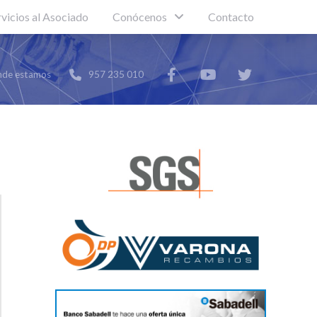
rvicios al Asociado
Conócenos
Contacto
de estamos
957 235 010