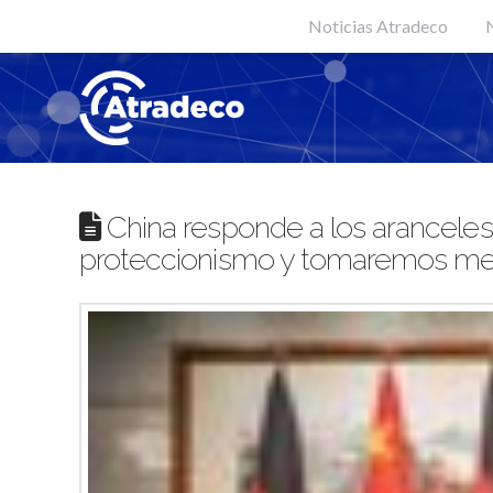
Noticias Atradeco
N
China responde a los aranceles 
proteccionismo y tomaremos me