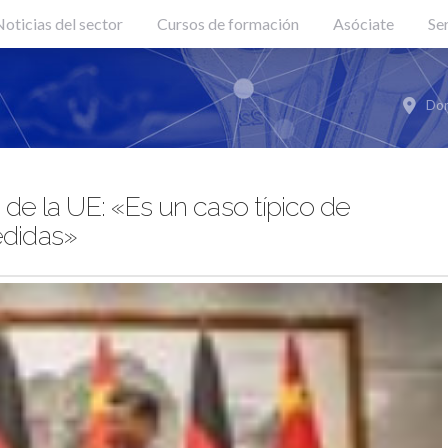
oticias del sector
Cursos de formación
Asóciate
Se
Don
de la UE: «Es un caso típico de
didas»