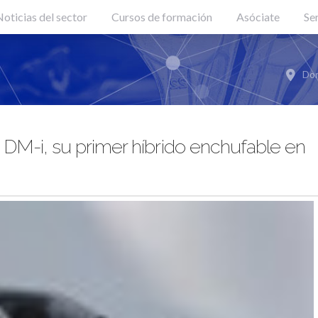
oticias del sector
Cursos de formación
Asóciate
Se
Don
DM-i, su primer híbrido enchufable en