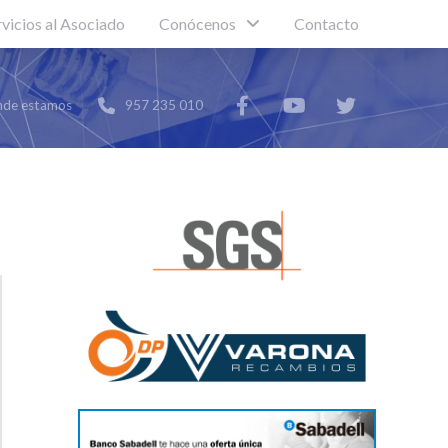
rvicios al Asociado
Conócenos
Contacto
de estamos
957 235 010