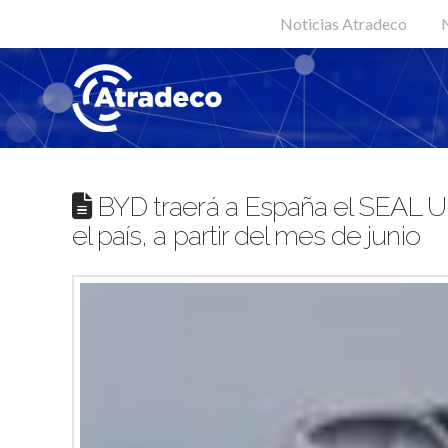
Noticias Atradeco
N
BYD traerá a España el SEAL U 
el país, a partir del mes de junio