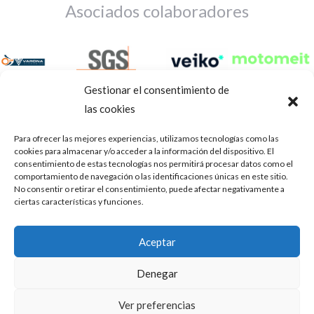
Asociados colaboradores
Gestionar el consentimiento de
las cookies
Para ofrecer las mejores experiencias, utilizamos tecnologías como las
cookies para almacenar y/o acceder a la información del dispositivo. El
consentimiento de estas tecnologías nos permitirá procesar datos como el
comportamiento de navegación o las identificaciones únicas en este sitio.
No consentir o retirar el consentimiento, puede afectar negativamente a
ciertas características y funciones.
Aviso Legal
Política de privacidad
Portal de transparencia
Aceptar
Utilizamos cookies para ofrecerte la mejor experiencia en
ASOCIACIÓN DE TALLERES DE REPARACIÓN DE
nuestra web.
Denegar
AUTOMÓVILES • CIF: G14023832
Puedes aprender más sobre qué cookies utilizamos o
desactivarlas en los
.
ajustes
Inscrita en la Delegación Provincial de Córdoba, del centro de
Ver preferencias
Mediación, Arbitraje y Conciliación, de la Consejería de Empleo