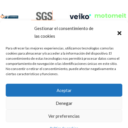
Gestionar el consentimiento de
las cookies
Para ofrecer las mejores experiencias, utilizamos tecnologías como las
cookies para almacenar y/o acceder a la información del dispositivo. El
consentimiento de estas tecnologías nos permitirá procesar datos como el
comportamiento de navegación o las identificaciones únicas en este sitio.
No consentir o retirar el consentimiento, puede afectar negativamente a
ciertas características y funciones.
Aviso Legal
Política de privacidad
Portal de transparencia
Aceptar
Utilizamos cookies para ofrecerte la mejor experiencia en
ASOCIACIÓN DE TALLERES DE REPARACIÓN DE
nuestra web.
Denegar
AUTOMÓVILES • CIF: G14023832
Puedes aprender más sobre qué cookies utilizamos o
desactivarlas en los
.
ajustes
Inscrita en la Delegación Provincial de Córdoba, del centro de
Ver preferencias
Mediación, Arbitraje y Conciliación, de la Consejería de Empleo
Aceptar
de la Junta de Andalucía con n° de registro 14/45