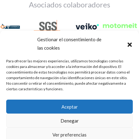
Asociados colaboradores
Gestionar el consentimiento de
las cookies
Para ofrecer las mejores experiencias, utilizamos tecnologías como las
cookies para almacenar y/o acceder a la información del dispositivo. El
consentimiento de estas tecnologías nos permitirá procesar datos como el
comportamiento de navegación o las identificaciones únicas en este sitio.
No consentir o retirar el consentimiento, puede afectar negativamente a
ciertas características y funciones.
Aviso Legal
Política de privacidad
Portal de transparencia
Aceptar
Utilizamos cookies para ofrecerte la mejor experiencia en
ASOCIACIÓN DE TALLERES DE REPARACIÓN DE
nuestra web.
Denegar
AUTOMÓVILES • CIF: G14023832
Puedes aprender más sobre qué cookies utilizamos o
desactivarlas en los
.
ajustes
Inscrita en la Delegación Provincial de Córdoba, del centro de
Ver preferencias
Mediación, Arbitraje y Conciliación, de la Consejería de Empleo