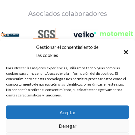
Asociados colaboradores
Gestionar el consentimiento de
las cookies
Para ofrecer las mejores experiencias, utilizamos tecnologías como las
cookies para almacenar y/o acceder a la información del dispositivo. El
consentimiento de estas tecnologías nos permitirá procesar datos como el
comportamiento de navegación o las identificaciones únicas en este sitio.
No consentir o retirar el consentimiento, puede afectar negativamente a
ciertas características y funciones.
Aviso Legal
Política de privacidad
Portal de transparencia
Aceptar
Utilizamos cookies para ofrecerte la mejor experiencia en
ASOCIACIÓN DE TALLERES DE REPARACIÓN DE
nuestra web.
Denegar
AUTOMÓVILES • CIF: G14023832
Puedes aprender más sobre qué cookies utilizamos o
desactivarlas en los
.
ajustes