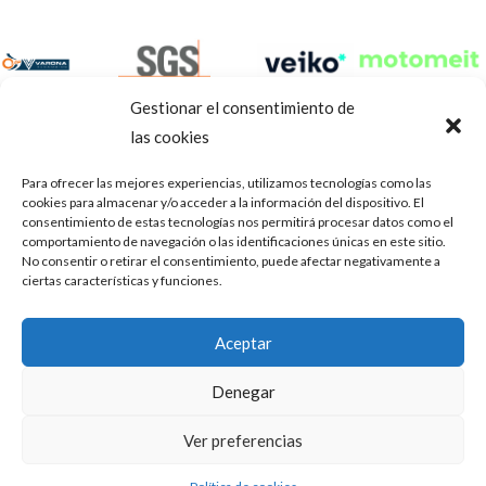
Gestionar el consentimiento de
las cookies
Para ofrecer las mejores experiencias, utilizamos tecnologías como las
cookies para almacenar y/o acceder a la información del dispositivo. El
consentimiento de estas tecnologías nos permitirá procesar datos como el
comportamiento de navegación o las identificaciones únicas en este sitio.
No consentir o retirar el consentimiento, puede afectar negativamente a
ciertas características y funciones.
Aviso Legal
Política de privacidad
Portal de transparencia
Aceptar
Utilizamos cookies para ofrecerte la mejor experiencia en
ASOCIACIÓN DE TALLERES DE REPARACIÓN DE
nuestra web.
Denegar
AUTOMÓVILES • CIF: G14023832
Puedes aprender más sobre qué cookies utilizamos o
desactivarlas en los
.
ajustes
Inscrita en la Delegación Provincial de Córdoba, del centro de
Ver preferencias
Mediación, Arbitraje y Conciliación, de la Consejería de Empleo
Aceptar
de la Junta de Andalucía con n° de registro 14/45