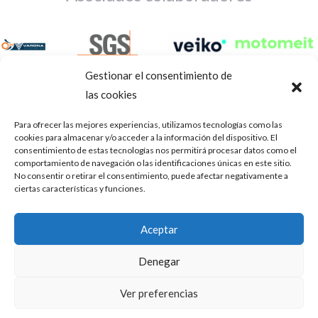
Gestionar el consentimiento de
las cookies
Para ofrecer las mejores experiencias, utilizamos tecnologías como las
cookies para almacenar y/o acceder a la información del dispositivo. El
consentimiento de estas tecnologías nos permitirá procesar datos como el
comportamiento de navegación o las identificaciones únicas en este sitio.
No consentir o retirar el consentimiento, puede afectar negativamente a
ciertas características y funciones.
Aviso Legal
Política de privacidad
Portal de transparencia
Aceptar
Utilizamos cookies para ofrecerte la mejor experiencia en
ASOCIACIÓN DE TALLERES DE REPARACIÓN DE
nuestra web.
Denegar
AUTOMÓVILES • CIF: G14023832
Puedes aprender más sobre qué cookies utilizamos o
desactivarlas en los
.
ajustes
Inscrita en la Delegación Provincial de Córdoba, del centro de
Ver preferencias
Mediación, Arbitraje y Conciliación, de la Consejería de Empleo
Aceptar
de la Junta de Andalucía con n° de registro 14/45