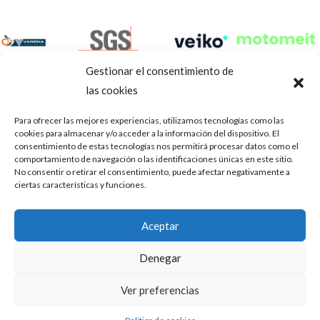
Gestionar el consentimiento de
las cookies
Para ofrecer las mejores experiencias, utilizamos tecnologías como las
cookies para almacenar y/o acceder a la información del dispositivo. El
consentimiento de estas tecnologías nos permitirá procesar datos como el
comportamiento de navegación o las identificaciones únicas en este sitio.
No consentir o retirar el consentimiento, puede afectar negativamente a
ciertas características y funciones.
Aviso Legal
Política de privacidad
Portal de transparencia
Aceptar
Utilizamos cookies para ofrecerte la mejor experiencia en
ASOCIACIÓN DE TALLERES DE REPARACIÓN DE
nuestra web.
Denegar
AUTOMÓVILES • CIF: G14023832
Puedes aprender más sobre qué cookies utilizamos o
desactivarlas en los
.
ajustes
Inscrita en la Delegación Provincial de Córdoba, del centro de
Ver preferencias
Mediación, Arbitraje y Conciliación, de la Consejería de Empleo
Aceptar
de la Junta de Andalucía con n° de registro 14/45