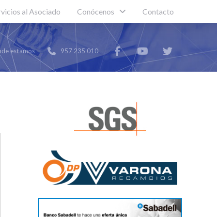
rvicios al Asociado
Conócenos
Contacto
de estamos
957 235 010