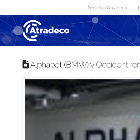
Noticias Atradeco
N
Alphabet (BMW) y Occident re