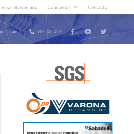
rvicios al Asociado
Conócenos
Contacto
de estamos
957 235 010