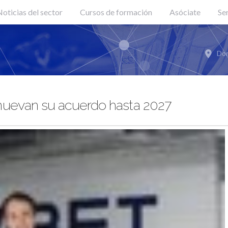
oticias del sector
Cursos de formación
Asóciate
Se
Don
nuevan su acuerdo hasta 2027