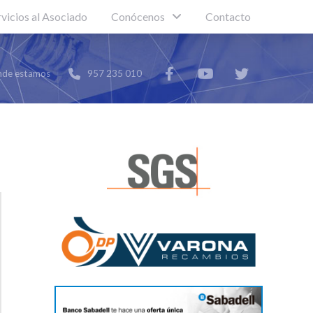
rvicios al Asociado
Conócenos
Contacto
de estamos
957 235 010