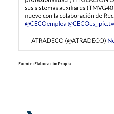
sus sistemas auxiliares (TMVG40
nuevo con la colaboración de Re
@CECOemplea
@CECOes_
pic.
— ATRADECO (@ATRADECO)
No
Fuente: Elaboración Propia