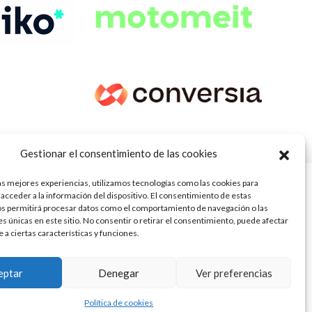
Gestionar el consentimiento de las cookies
as mejores experiencias, utilizamos tecnologías como las cookies para
acceder a la información del dispositivo. El consentimiento de estas
os permitirá procesar datos como el comportamiento de navegación o las
es únicas en este sitio. No consentir o retirar el consentimiento, puede afectar
a ciertas características y funciones.
s (Ley 2/2023)
ra ofrecerte la mejor experiencia en
eptar
Denegar
Ver preferencias
Aceptar
23832
sobre qué cookies utilizamos o
.
justes
 de la Junta de Andalucía con n° de registro 14/45
Política de cookies