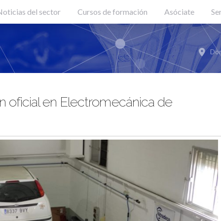
oticias del sector
Cursos de formación
Asóciate
Se
Don
 oficial en Electromecánica de