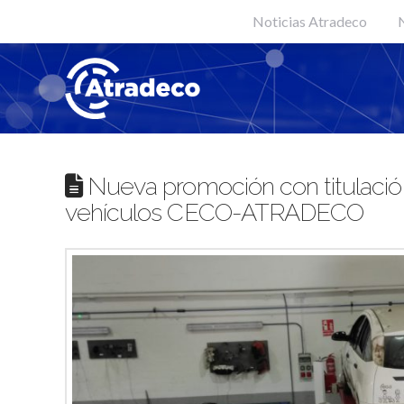
Noticias Atradeco
N
Nueva promoción con titulación
vehículos CECO-ATRADECO