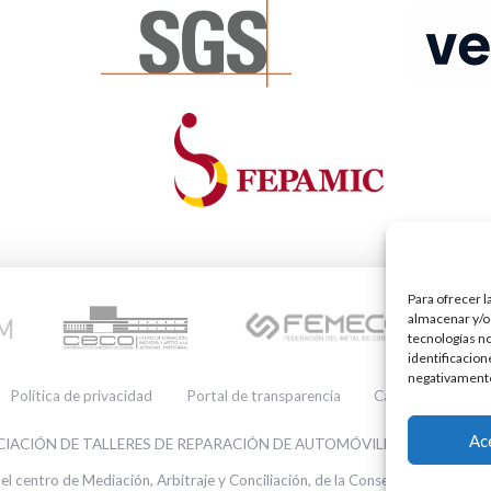
Para ofrecer l
almacenar y/o 
tecnologías n
identificacion
negativamente 
Política de privacidad
Portal de transparencia
Canal de denuncia
Utilizamos cookies pa
nuestra web.
Ac
IACIÓN DE TALLERES DE REPARACIÓN DE AUTOMÓVILES • CIF: G140
Puedes aprender más 
desactivarlas en los
a
del centro de Mediación, Arbitraje y Conciliación, de la Consejería de Empleo