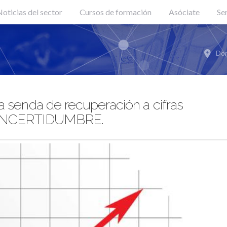
oticias del sector
Cursos de formación
Asóciate
Se
Don
enda de recuperación a cifras
n INCERTIDUMBRE.