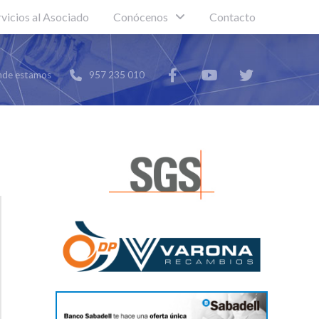
rvicios al Asociado
Conócenos
Contacto
de estamos
957 235 010