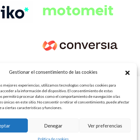
Gestionar el consentimiento de las cookies
as mejores experiencias, utilizamos tecnologías como las cookies para
acceder a la información del dispositivo. El consentimiento de estas
os permitirá procesar datos como el comportamiento de navegación o las
es únicas en este sitio. No consentir o retirar el consentimiento, puede afectar
a ciertas características y funciones.
s (Ley 2/2023)
ra ofrecerte la mejor experiencia en
eptar
Denegar
Ver preferencias
23832
Aceptar
sobre qué cookies utilizamos o
.
justes
 de la Junta de Andalucía con n° de registro 14/45
Política de cookies