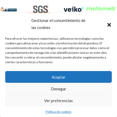
Gestionar el consentimiento de
las cookies
Para ofrecer las mejores experiencias, utilizamos tecnologías como las
cookies para almacenar y/o acceder a la información del dispositivo. El
consentimiento de estas tecnologías nos permitirá procesar datos como el
comportamiento de navegación o las identificaciones únicas en este sitio.
No consentir o retirar el consentimiento, puede afectar negativamente a
ciertas características y funciones.
Aviso Legal
Política de privacidad
Portal de transparencia
Aceptar
Utilizamos cookies para ofrecerte la mejor experiencia en
ASOCIACIÓN DE TALLERES DE REPARACIÓN DE
nuestra web.
Denegar
AUTOMÓVILES • CIF: G14023832
Puedes aprender más sobre qué cookies utilizamos o
desactivarlas en los
.
ajustes
Inscrita en la Delegación Provincial de Córdoba, del centro de
Ver preferencias
Mediación, Arbitraje y Conciliación, de la Consejería de Empleo
Aceptar
de la Junta de Andalucía con n° de registro 14/45
Política de cookies