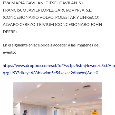
EVA MARIA GAVILAN: DIESEL GAVILAN, S.L.
FRANCISCO JAVIER LOPEZ GARCIA: VYPSA, S.L.
(CONCESIONARIO VOLVO, POLESTAR Y LINK&CO)
ALVARO CEREZO TRIVIUM (CONCESIONARO JOHN
DEERE)
En el siguiente enlace podeis acceder a las imágenes del
evento:
https://www.dropbox.com/scl/fo/7ys1pz5sfmj4cwnczu8xt/A
qzgH9Y?rlkey=638bkwkm5e54xaxac2dbaeoxj&dl=0