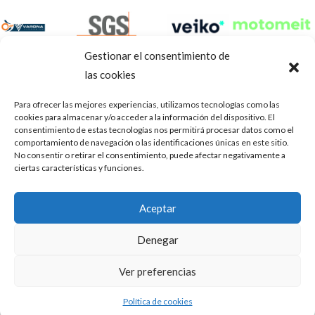
Gestionar el consentimiento de
las cookies
Para ofrecer las mejores experiencias, utilizamos tecnologías como las
cookies para almacenar y/o acceder a la información del dispositivo. El
consentimiento de estas tecnologías nos permitirá procesar datos como el
comportamiento de navegación o las identificaciones únicas en este sitio.
No consentir o retirar el consentimiento, puede afectar negativamente a
ciertas características y funciones.
Aviso Legal
Política de privacidad
Portal de transparencia
Aceptar
Utilizamos cookies para ofrecerte la mejor experiencia en
ASOCIACIÓN DE TALLERES DE REPARACIÓN DE
nuestra web.
Denegar
AUTOMÓVILES • CIF: G14023832
Puedes aprender más sobre qué cookies utilizamos o
desactivarlas en los
.
ajustes
Inscrita en la Delegación Provincial de Córdoba, del centro de
Ver preferencias
Mediación, Arbitraje y Conciliación, de la Consejería de Empleo
Aceptar
de la Junta de Andalucía con n° de registro 14/45
Política de cookies