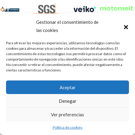
Gestionar el consentimiento de
las cookies
Para ofrecer las mejores experiencias, utilizamos tecnologías como las
cookies para almacenar y/o acceder a la información del dispositivo. El
consentimiento de estas tecnologías nos permitirá procesar datos como el
comportamiento de navegación o las identificaciones únicas en este sitio.
No consentir o retirar el consentimiento, puede afectar negativamente a
ciertas características y funciones.
Aviso Legal
Política de privacidad
Portal de transparencia
Aceptar
Utilizamos cookies para ofrecerte la mejor experiencia en
ASOCIACIÓN DE TALLERES DE REPARACIÓN DE
nuestra web.
Denegar
AUTOMÓVILES • CIF: G14023832
Puedes aprender más sobre qué cookies utilizamos o
desactivarlas en los
.
ajustes
Inscrita en la Delegación Provincial de Córdoba, del centro de
Ver preferencias
Mediación, Arbitraje y Conciliación, de la Consejería de Empleo
Aceptar
de la Junta de Andalucía con n° de registro 14/45
Política de cookies