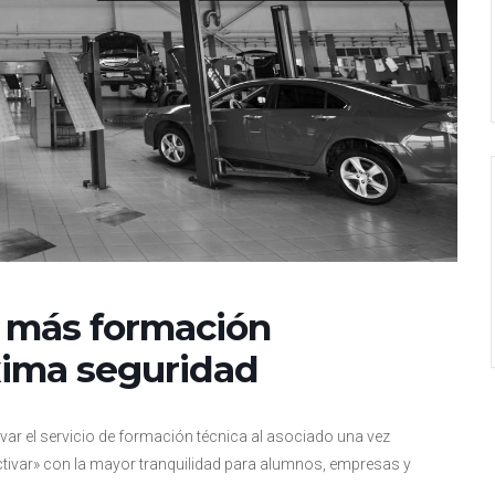
 más formación
xima seguridad
r el servicio de formación técnica al asociado una vez
ivar» con la mayor tranquilidad para alumnos, empresas y