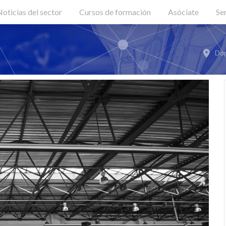
oticias del sector
Cursos de formación
Asóciate
Se
Don