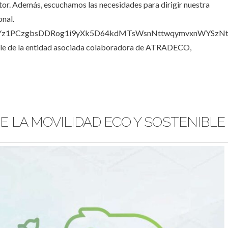
ector. Además, escuchamos las necesidades para dirigir nuestra
onal.
id02SYz1PCzgbsDDRog1i9yXk5D64kdMTsWsnNttwqymvxnWYSzN
ble de la entidad asociada colaboradora de ATRADECO,
E LA MOVILIDAD ECO Y SOSTENIBLE