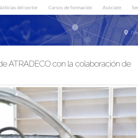
oticias del sector
Cursos de formación
Asóciate
Se
Don
 de ATRADECO con la colaboración de