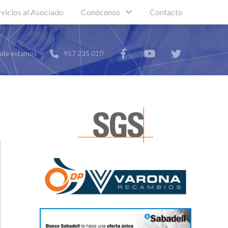
rvicios al Asociado
Conócenos
Contacto
de estamos
957 235 010